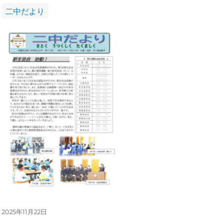
カ
二中だより
テ
ゴ
リ
ー
投
2025年11月22日