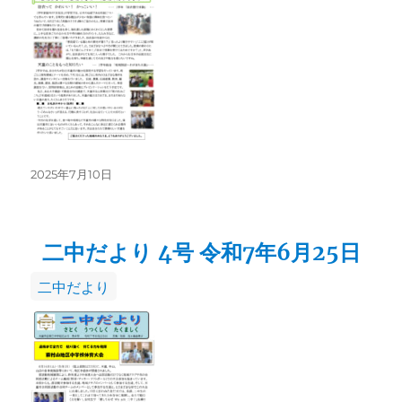
リ
ー
投
2025年7月10日
稿
日:
二中だより 4号 令和7年6月25日
カ
二中だより
テ
ゴ
リ
ー