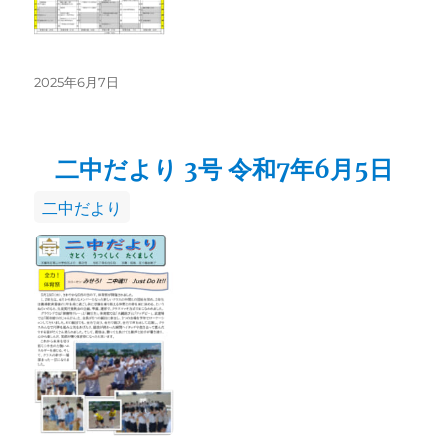
投
2025年6月7日
稿
日:
二中だより 3号 令和7年6月5日
カ
二中だより
テ
ゴ
リ
ー