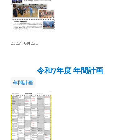
投
2025年6月25日
稿
日:
令和7年度 年間計画
カ
年間計画
テ
ゴ
リ
ー