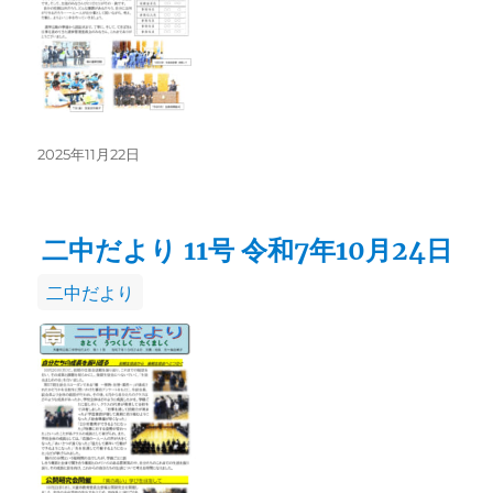
投
2025年11月22日
稿
日:
二中だより 11号 令和7年10月24日
カ
二中だより
テ
ゴ
リ
ー