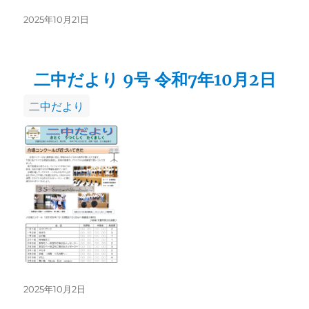
投
2025年10月21日
稿
日:
二中だより 9号 令和7年10月2日
カ
二中だより
テ
ゴ
リ
ー
投
2025年10月2日
稿