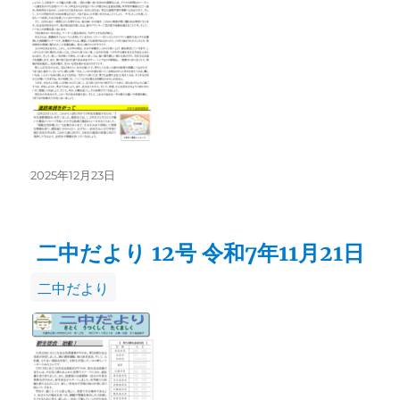
リ
ー
投
2025年12月23日
稿
日:
二中だより 12号 令和7年11月21日
カ
二中だより
テ
ゴ
リ
ー