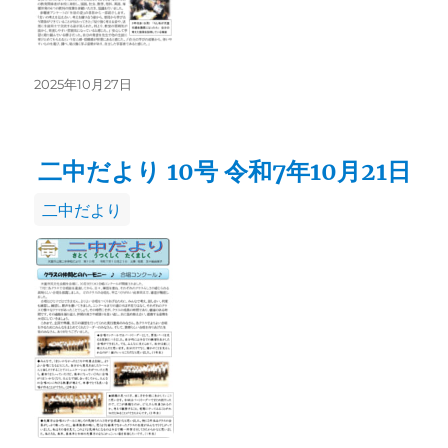
投
2025年10月27日
稿
日:
二中だより 10号 令和7年10月21日
カ
二中だより
テ
ゴ
リ
ー