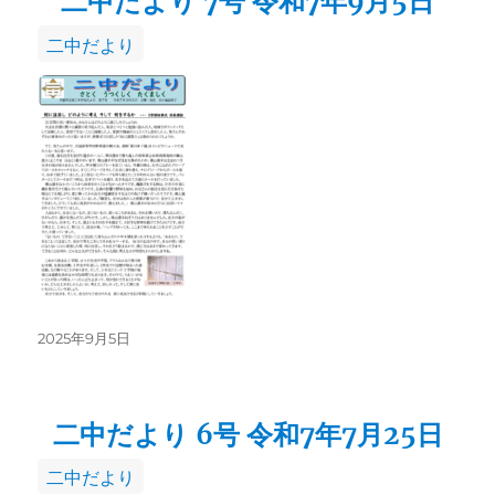
二中だより 7号 令和7年9月5日
カ
二中だより
テ
ゴ
リ
ー
投
2025年9月5日
稿
日:
二中だより 6号 令和7年7月25日
カ
二中だより