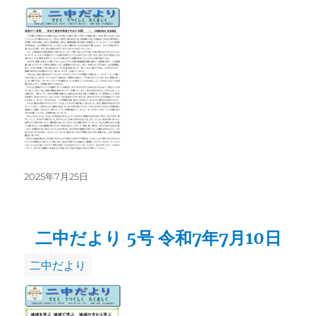
テ
ゴ
リ
ー
投
2025年7月25日
稿
日:
二中だより 5号 令和7年7月10日
カ
二中だより
テ
ゴ