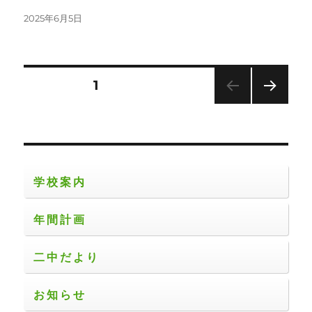
投
2025年6月5日
稿
日:
投
固定ページ
1
次の
稿
ペー
ジ
の
ペ
学校案内
ー
年間計画
ジ
二中だより
送
お知らせ