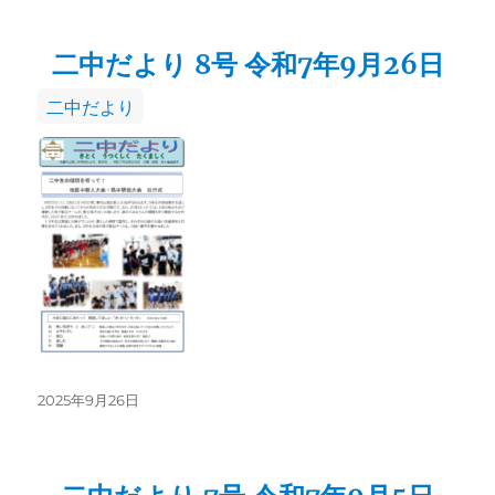
日:
二中だより 8号 令和7年9月26日
カ
二中だより
テ
ゴ
リ
ー
投
2025年9月26日
稿
日: