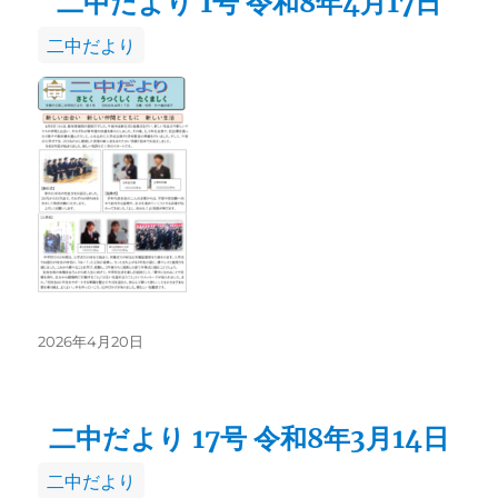
二中だより 1号 令和8年4月17日
カ
二中だより
テ
ゴ
リ
ー
投
2026年4月20日
稿
日:
二中だより 17号 令和8年3月14日
カ
二中だより