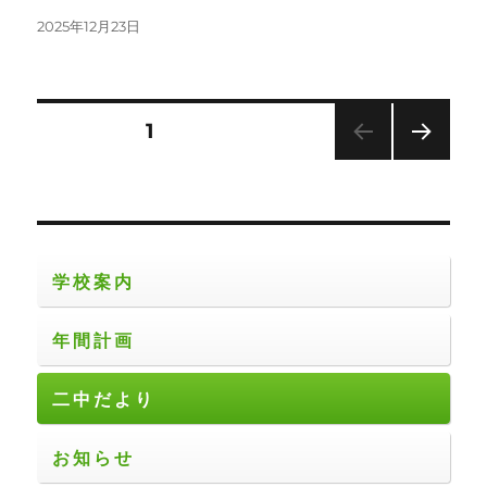
投
2025年12月23日
稿
日:
投
固定ページ
1
次の
稿
ペー
ジ
の
ペ
学校案内
ー
年間計画
ジ
二中だより
送
お知らせ