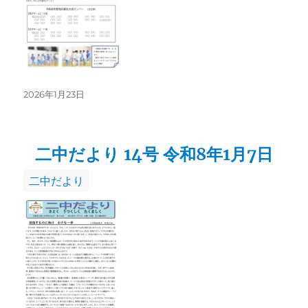
投
2026年1月23日
稿
日:
二中だより 14号 令和8年1月7日
カ
二中だより
テ
ゴ
リ
ー