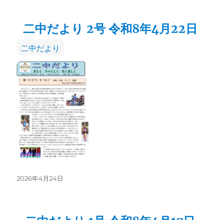
日:
二中だより 2号 令和8年4月22日
カ
二中だより
テ
ゴ
リ
ー
投
2026年4月24日
稿
日: