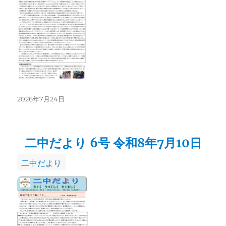
リ
ー
投
2026年7月24日
稿
日:
二中だより 6号 令和8年7月10日
カ
二中だより
テ
ゴ
リ
ー