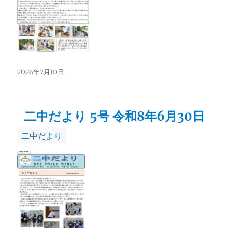
投
2026年7月10日
稿
日:
二中だより 5号 令和8年6月30日
カ
二中だより
テ
ゴ
リ
ー