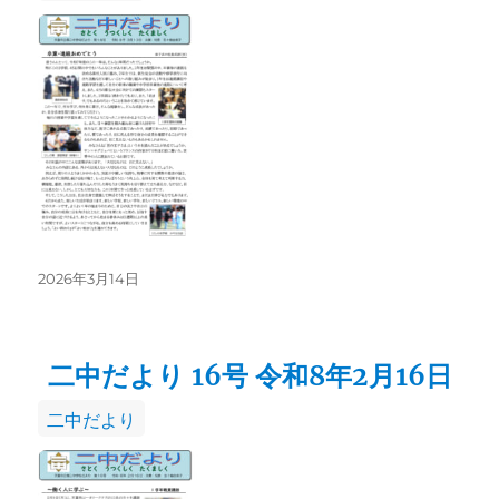
テ
ゴ
リ
ー
投
2026年3月14日
稿
日:
二中だより 16号 令和8年2月16日
カ
二中だより
テ
ゴ