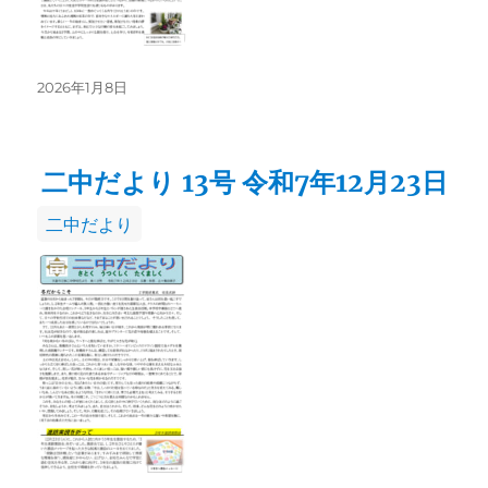
投
2026年1月8日
稿
日:
二中だより 13号 令和7年12月23日
カ
二中だより
テ
ゴ
リ
ー