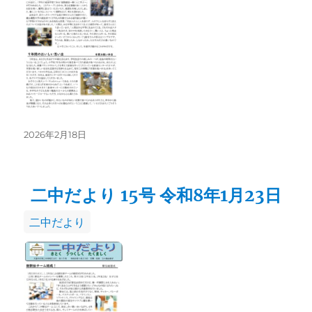
リ
ー
投
2026年2月18日
稿
日:
二中だより 15号 令和8年1月23日
カ
二中だより
テ
ゴ
リ
ー