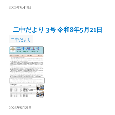
投
2026年6月11日
稿
日:
二中だより 3号 令和8年5月21日
カ
二中だより
テ
ゴ
リ
ー
投
2026年5月21日
稿