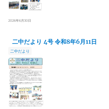
投
2026年6月30日
稿
日:
二中だより 4号 令和8年6月11日
カ
二中だより
テ
ゴ
リ
ー