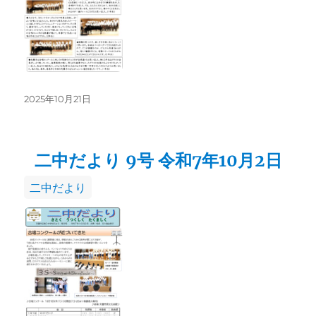
投
2025年10月21日
稿
日:
二中だより 9号 令和7年10月2日
カ
二中だより
テ
ゴ
リ
ー