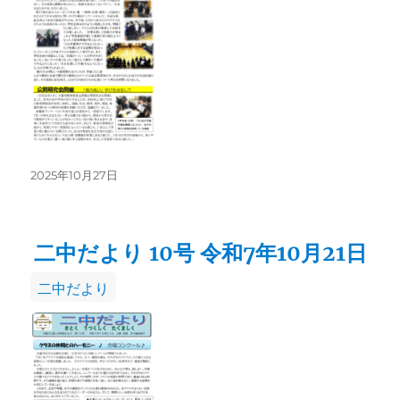
リ
ー
投
2025年10月27日
稿
日:
二中だより 10号 令和7年10月21日
カ
二中だより
テ
ゴ
リ
ー