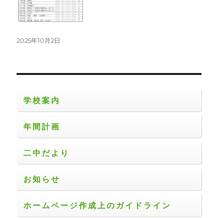
投
2025年10月2日
稿
日:
学校案内
年間計画
二中だより
お知らせ
ホームページ作成上のガイドライン