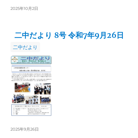
投
2025年10月2日
稿
日:
二中だより 8号 令和7年9月26日
カ
二中だより
テ
ゴ
リ
ー
投
2025年9月26日
稿