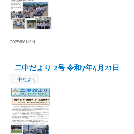
投
2025年6月5日
稿
日:
二中だより 2号 令和7年4月21日
カ
二中だより
テ
ゴ
リ
ー