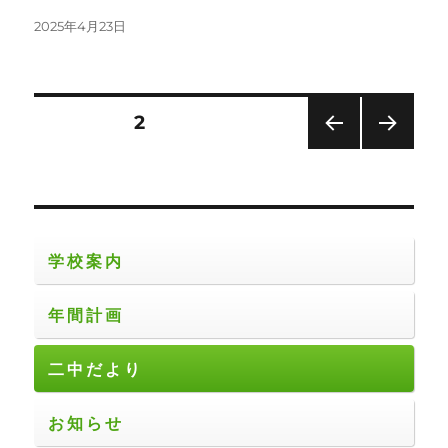
投
2025年4月23日
稿
日:
投
固定ページ
2
前の
次の
稿
ペー
ペー
ジ
ジ
の
ペ
学校案内
ー
年間計画
ジ
二中だより
送
お知らせ