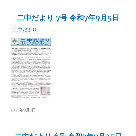
日:
二中だより 7号 令和7年9月5日
カ
二中だより
テ
ゴ
リ
ー
投
2025年9月5日
稿
日: