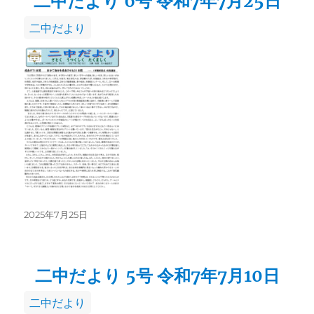
二中だより 6号 令和7年7月25日
カ
二中だより
テ
ゴ
リ
ー
投
2025年7月25日
稿
日:
二中だより 5号 令和7年7月10日
カ
二中だより