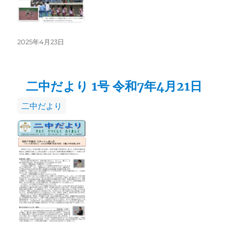
投
2025年4月23日
稿
日:
二中だより 1号 令和7年4月21日
カ
二中だより
テ
ゴ
リ
ー