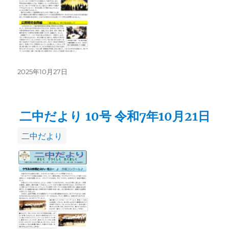
投
2025年10月27日
稿
日:
二中だより 10号 令和7年10月21日
カ
二中だより
テ
ゴ
リ
ー