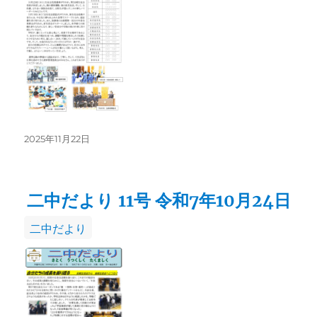
リ
ー
投
2025年11月22日
稿
日:
二中だより 11号 令和7年10月24日
カ
二中だより
テ
ゴ
リ
ー