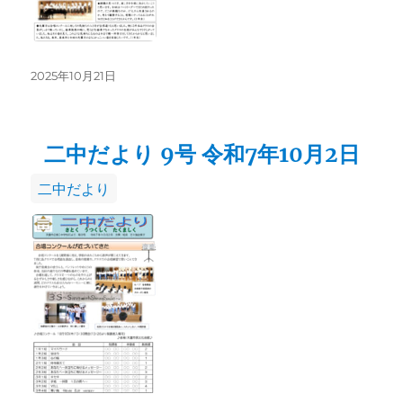
投
2025年10月21日
稿
日:
二中だより 9号 令和7年10月2日
カ
二中だより
テ
ゴ
リ
ー