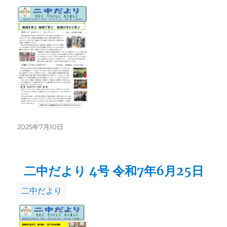
テ
ゴ
リ
ー
投
2025年7月10日
稿
日:
二中だより 4号 令和7年6月25日
カ
二中だより
テ
ゴ