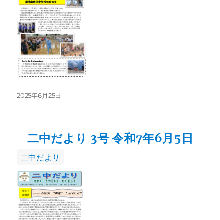
リ
ー
投
2025年6月25日
稿
日:
二中だより 3号 令和7年6月5日
カ
二中だより
テ
ゴ
リ
ー