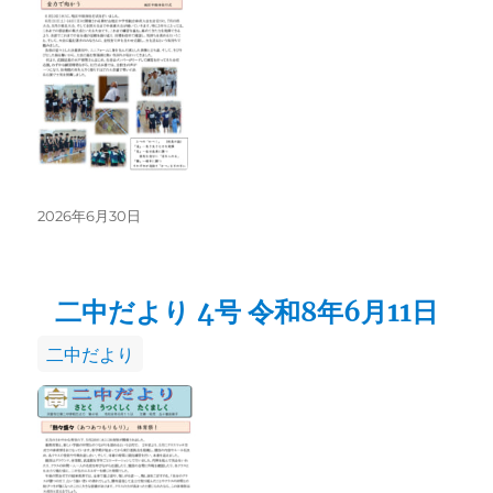
リ
ー
投
2026年6月30日
稿
日:
二中だより 4号 令和8年6月11日
カ
二中だより
テ
ゴ
リ
ー