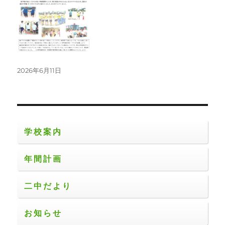
投
2026年6月11日
稿
日:
学校案内
年間計画
二中だより
お知らせ