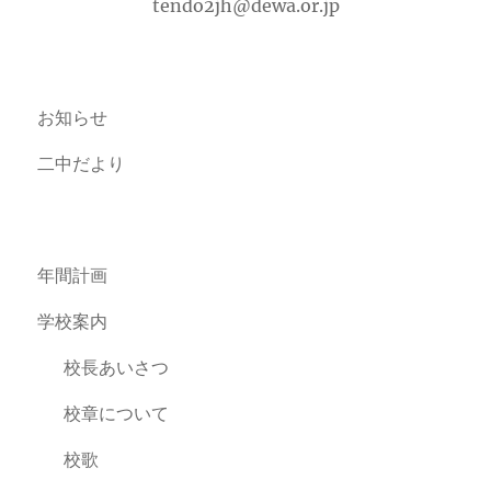
tendo2jh@dewa.or.jp
お知らせ
二中だより
年間計画
学校案内
校長あいさつ
校章について
校歌