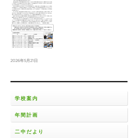
リ
ー
投
2026年5月21日
稿
日:
学校案内
年間計画
二中だより