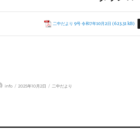
二中だより 9号 令和7年10月2日
投
投
カ
info
2025年10月2日
二中だより
稿
稿
テ
者
日:
ゴ
リ
ー
投
前