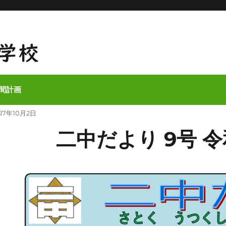
間計画
和7年10月2日
二中だより 9号 令