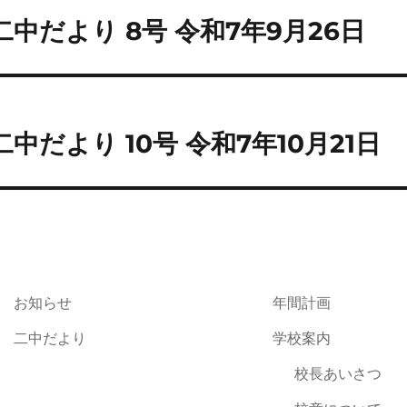
稿
二中だより 8号 令和7年9月26日
前
の
ナ
投
ビ
:
次
ゲ
二中だより 10号 令和7年10月21日
次
の
ー
投
シ
:
ョ
ン
お知らせ
年間計画
二中だより
学校案内
校長あいさつ