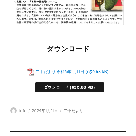
ダウンロード
二中だより 令和6年1月11日
ダウンロード
投
投
カ
info
2024年1月11日
二中だより
稿
稿
テ
者
日:
ゴ
リ
ー