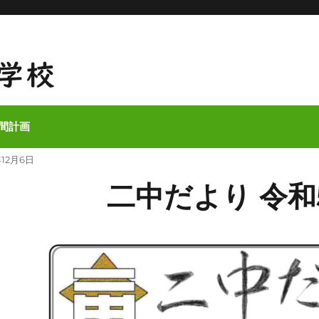
間計画
12月6日
二中だより 令和