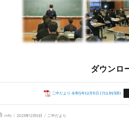
ダウンロ
二中だより 令和5年12月6日
投
投
カ
info
2023年12月6日
二中だより
稿
稿
テ
者
日:
ゴ