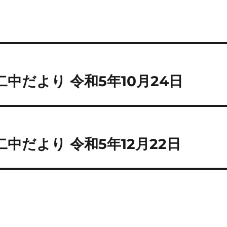
リ
ー
投
前
稿
二中だより 令和5年10月24日
前
の
ナ
投
ビ
:
次
ゲ
二中だより 令和5年12月22日
次
の
ー
投
シ
:
ョ
ン